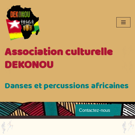
Aller
au
contenu
Association culturelle
DEKONOU
Danses et percussions africaines
Contactez-nous