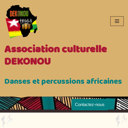
Aller
au
contenu
Association culturelle
DEKONOU
Danses et percussions africaines
Contactez-nous